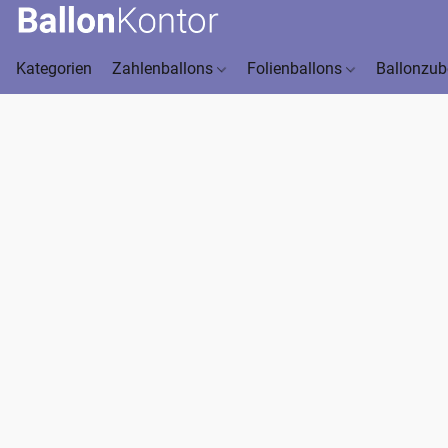
Kategorien
Zahlenballons
Folienballons
Ballonzu