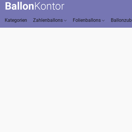
Kategorien
Zahlenballons
Folienballons
Ballonzu