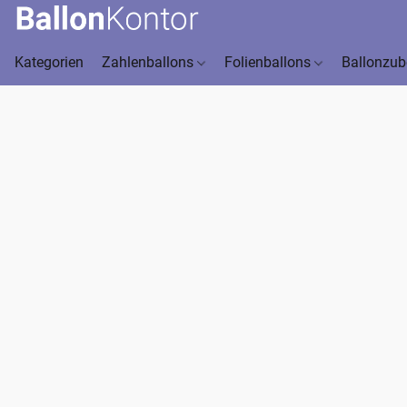
Kategorien
Zahlenballons
Folienballons
Ballonzu