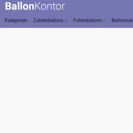
Kategorien
Zahlenballons
Folienballons
Ballonzu