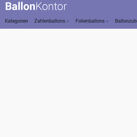
Kategorien
Zahlenballons
Folienballons
Ballonzu