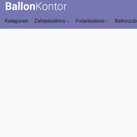
Kategorien
Zahlenballons
Folienballons
Ballonzu