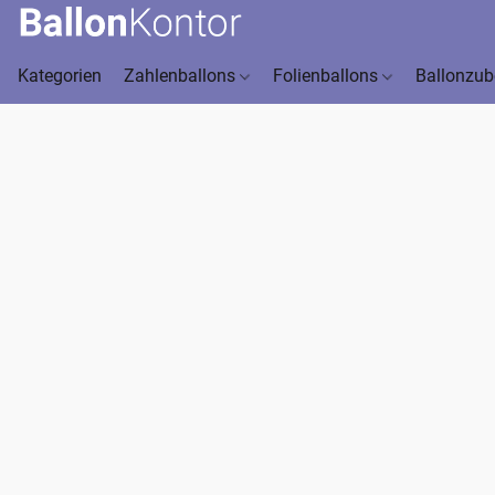
Kategorien
Zahlenballons
Folienballons
Ballonzu