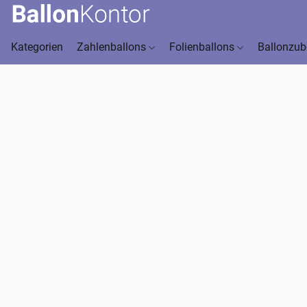
Kategorien
Zahlenballons
Folienballons
Ballonzu