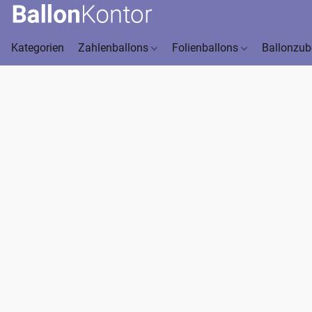
Kategorien
Zahlenballons
Folienballons
Ballonzu