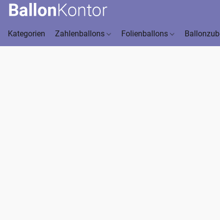
Kategorien
Zahlenballons
Folienballons
Ballonzu