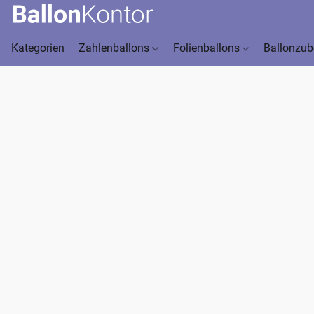
Kategorien
Zahlenballons
Folienballons
Ballonzu