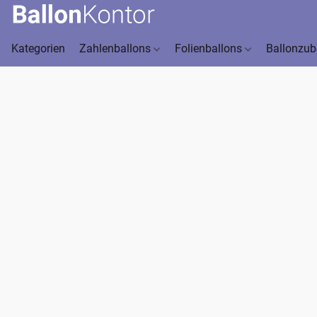
Kategorien
Zahlenballons
Folienballons
Ballonzu