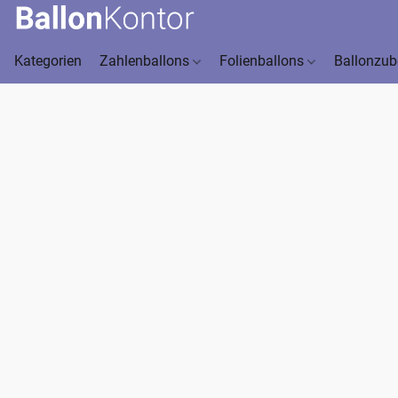
Kategorien
Zahlenballons
Folienballons
Ballonzu