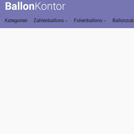
Kategorien
Zahlenballons
Folienballons
Ballonzu