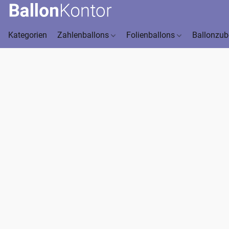
Kategorien
Zahlenballons
Folienballons
Ballonzu