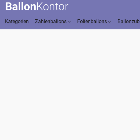
Kategorien
Zahlenballons
Folienballons
Ballonzu