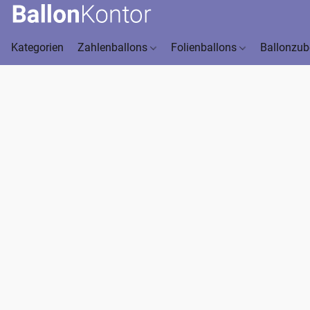
Kategorien
Zahlenballons
Folienballons
Ballonzu