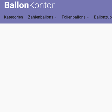
Kategorien
Zahlenballons
Folienballons
Ballonzu