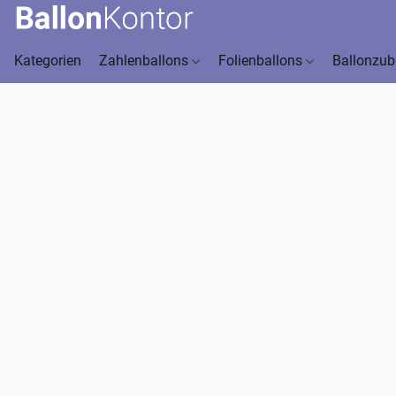
Kategorien
Zahlenballons
Folienballons
Ballonzu