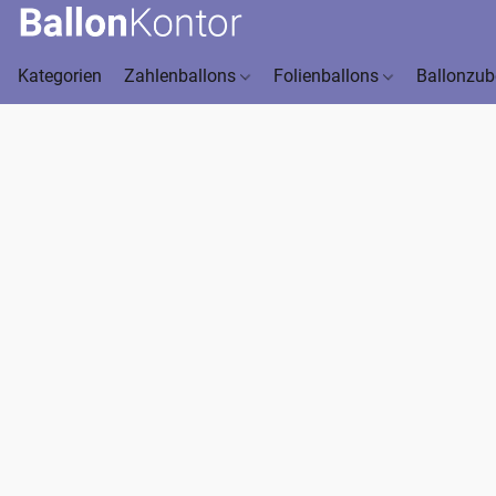
Kategorien
Zahlenballons
Folienballons
Ballonzu